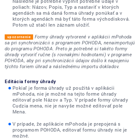
Následne je potrebné vyplniť potrebné údaje v
poliach: Názov, Popis, Typ a nastaviť v ktorých
agendách sa má daná forma úhrady ponúkať a v
ktorých agendách má byť táto forma východisková.
Potom už stačí len záznam uložiť.
Formy úhrady vytvorené v aplikácii mPohoda
sa pri synchronizácii s programom POHODA, nenaimportujú
do programu POHODA. Preto je potrebné si takéto formy
úhrady vytvoriť ručne (s rovnakými hodnotami) v programe
POHODA, aby pri synchronizácii údajov došlo k napojeniu
týchto foriem úhrad a následnému importu dokladov.
Editácia formy úhrady
Pokiaľ je forma úhrady už použitá v aplikácii
mPohoda, nie je možné na tejto forme úhrady
editovať pole Názov a Typ. V prípade formy úhrady
Cudzia mena, nie je navyše možné editovať pole
Mena.
V prípade, že aplikácie mPohoda je prepojená s
programom POHODA, editovať formu úhrady nie je
možné.