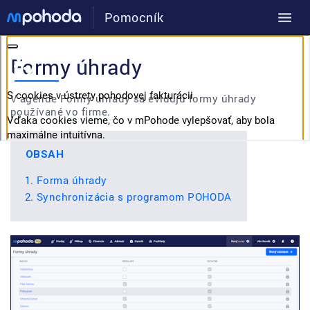
Pomocník
Formy úhrady
V agende Formy úhrady sa evidujú formy úhrady
používané vo firme.
OBSAH
Forma úhrady
Synchronizácia s programom POHODA