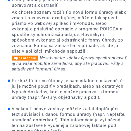
upravovať a odstrániť.
Ak chcete zoznam rozšíriť o novú formu úhrady alebo
zmeniť nastavenie existujúcej, môžete tak spraviť
priamo vo webovej aplikácii mPohoda, alebo
vykonajte príslušné operácie v programe POHODA a
spustite synchronizáciu údajov. Rovnakým
spôsobom vykonáte aj odstránenie formy úhrady zo
zoznamu. Forma sa zmaže len v prípade, ak ste ju
ešte v aplikácii mPohoda nepoužili.
Nezabudnite všetky úpravy synchronizovať
aj na vaše mobilné zariadenia, aby ste pracovali vždy s
aktuálnymi formami úhrad.
Pre každú formu úhrady je samostatne nastavené, či
ju je možné použiť v predajkách, alebo na ostatných
typoch dokladov, kde je možné pracovať s formou
úhrady (napr. faktúry, objednávky a pod.).
V sekcii Tlačové zostavy môžete zadať doplňujúci
text súvisiaci s danou formou úhrady (napr. Neplaťte,
uhradené dobierkou!). Táto informácia je vytlačená
len na zostave k vydanej a zálohovej faktúre pod
sumou na úhradu (pdf).