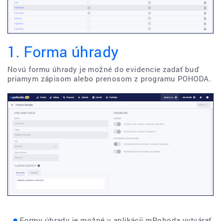
1. Forma úhrady
Novú formu úhrady je možné do evidencie zadať buď
priamym zápisom alebo prenosom z programu POHODA.
Formy úhrady je možné v aplikácii mPohoda vytvárať,