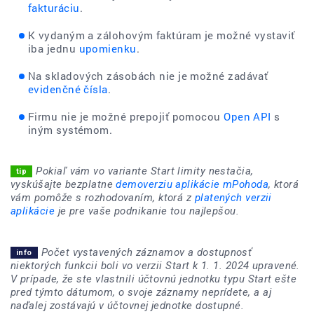
fakturáciu
.
K vydaným a zálohovým faktúram je možné vystaviť
iba jednu
upomienku
.
Na skladových zásobách nie je možné zadávať
evidenčné čísla
.
Firmu nie je možné prepojiť pomocou
Open API
s
iným systémom.
Pokiaľ vám vo variante Start limity nestačia,
vyskúšajte bezplatne
demoverziu aplikácie mPohoda
, ktorá
vám pomôže s rozhodovaním, ktorá z
platených verzii
aplikácie
je pre vaše podnikanie tou najlepšou.
Počet vystavených záznamov a dostupnosť
niektorých funkcii boli vo verzii Start k 1. 1. 2024 upravené.
V prípade, že ste vlastnili účtovnú jednotku typu Start ešte
pred týmto dátumom, o svoje záznamy neprídete, a aj
naďalej zostávajú v účtovnej jednotke dostupné.